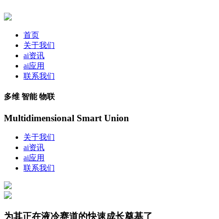
首页
关于我们
ai资讯
ai应用
联系我们
多维 智能 物联
Multidimensional Smart Union
关于我们
ai资讯
ai应用
联系我们
为其正在液冷赛道的快速成长奠基了