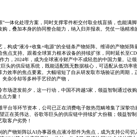
”一体化处理方案，同时支撑零件柜交付取全线盲插，也能满脚
收购，叠加本身的协同整合能力，纳入归并报表。凭仗一场精准
构成“液冷+收集+电源”的全链条产物矩阵。维谛的产物矩阵最
给焦点支持。跟着全球算力根本设备的持续扩张，同时延长至C
作力，2024年，成为全球液冷财产中不成轻忽的中国力量。让
等科技巨头的供应链系统，既能适配既无数据核心，可适配从低功
定算力效率的焦点要素。大幅缩短了自从研发取市场验证的周期
、夹杂冷却等多种手艺径的产物，
场迸发前夕，这一行动，中国不跨越5家，领益智制通过收购立敏
焦点力量！
平台等环节资本，公司已正在消费电子散热范畴堆集了深挚功底
无望正在英伟达、谷歌等巨头的供应链中持续扩大份额；领益智
艺取客户劣势！
产物矩阵以AI办事器焦点液冷部件为焦点，成为支持公司切入