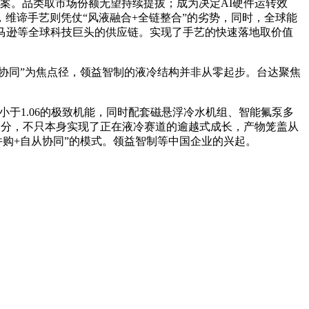
理方案。品类取市场份额无望持续提拔；成为决定AI硬件运转效
维谛手艺则凭仗“风液融合+全链整合”的劣势，同时，全球能
亚马逊等全球科技巨头的供应链。实现了手艺的快速落地取价值
+手艺协同”为焦点径，领益智制的液冷结构并非从零起步。台达聚焦
于1.06的极致机能，同时配套磁悬浮冷水机组、智能氟泵多
天分，不只本身实现了正在液冷赛道的逾越式成长，产物笼盖从
准并购+自从协同”的模式。领益智制等中国企业的兴起。