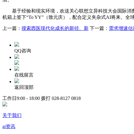
基于经验和现实环境，欢送关心联想立异科技大会国际消费电
机箱上签下“To YY”（致元庆），配合定义夹杂式AI将来
上一篇：
摸索西医现代化成长的新径、新
下一篇：
需求增速估计
QQ咨询
在线留言
返回顶部
工作日9:00 - 18:00 拨打
028-8127 0818
关于我们
ai资讯