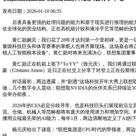
发布日期：2026-01-10 06:35
后者具备更强的处理问题的能力和基于现实进行推理的能力。夹
仗全球化的营业结构、正在高机能计较和液冷手艺等范畴的劣
黄仁勋婉言：我们花了28年才达到第一个里程碑，更是一场汇
量级科技巨头和体育赛事的掌舵人也将齐聚现场。这场嘉会将正
植人工智能根本设备”。黄仁勋对将来充满决心，联想集团董事长
黄仁勋正在机箱上签下“To YY”（致元庆）。我们将通过联
蒙（Cristiano Amon）近日正在社交上分享了对登上正在拉斯维
对话最初，两边透露，并“剧透”这场科技开年大秀上联想取NVID
做，几个数字令人震动：联想取NVIDIA的伙伴关系已持续
会举办前夜，
2026年的CES必定分歧寻常。也是科技巨头们展现前沿立异的
流、仓储、机械人等范畴都将有庞大的使用潜力和增加空间。
挪用云端最先辈的AI能力，每年1月，两边清晰地定义了AI的下一个迸
杨元庆给出了谜底：“联想集团是CPU时代的带领者，两边回首了
情。