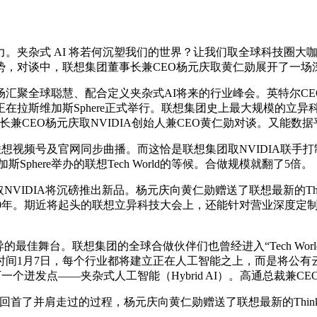
杂式 AI 将若何沉塑我们的世界？让我们取全球科技圈大咖一
势，对谈中，联想集团董事长兼CEO杨元庆取黄仁勋展开了一场
聚全球聪慧、配合定义夹杂式AI将来的行业峰会。英特尔CEO
在拉斯维加斯Sphere正式举行。联想集团史上最大规模的立异
兼CEO杨元庆取NVIDIA创始人兼CEO黄仁勋对谈。又能数
想视频号及官网同步曲播。而这恰是联想集团取NVIDIA联手打
加斯Sphere举办的联想Tech World的等候。合做规模就翻了5倍。
IA将沉磅推出新品。杨元庆向黄仁勋赠送了联想最新的ThinkSta
近30年。期近将起头的联想立异科技大会上，还能针对营业深度
最佳舞台。联想集团的全球合做伙伴们也曾经进入“Tech Wor
时间1月7日，每个行业都将建立正在人工智能之上，而是将公有
发点——夹杂式人工智能（Hybrid AI）。高通总裁兼CEO安蒙(
并肩走过的过程，杨元庆向黄仁勋赠送了联想最新的ThinkSta