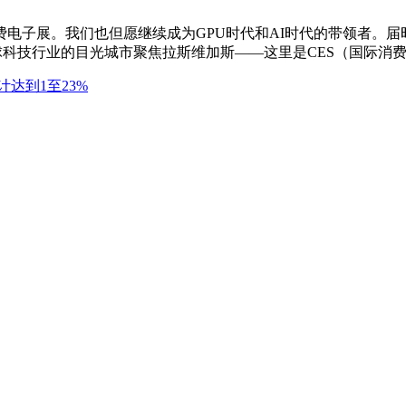
子展。我们也但愿继续成为GPU时代和AI时代的带领者。届
。全球科技行业的目光城市聚焦拉斯维加斯——这里是CES（国际
达到1至23%