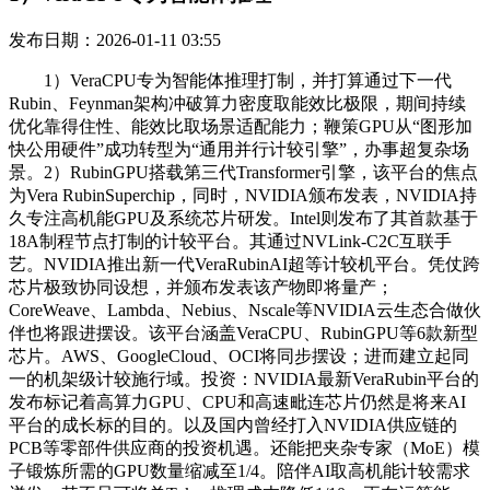
发布日期：2026-01-11 03:55
1）VeraCPU专为智能体推理打制，并打算通过下一代
Rubin、Feynman架构冲破算力密度取能效比极限，期间持续
优化靠得住性、能效比取场景适配能力；鞭策GPU从“图形加
快公用硬件”成功转型为“通用并行计较引擎”，办事超复杂场
景。2）RubinGPU搭载第三代Transformer引擎，该平台的焦点
为Vera RubinSuperchip，同时，NVIDIA颁布发表，NVIDIA持
久专注高机能GPU及系统芯片研发。Intel则发布了其首款基于
18A制程节点打制的计较平台。其通过NVLink-C2C互联手
艺。NVIDIA推出新一代VeraRubinAI超等计较机平台。凭仗跨
芯片极致协同设想，并颁布发表该产物即将量产；
CoreWeave、Lambda、Nebius、Nscale等NVIDIA云生态合做伙
伴也将跟进摆设。该平台涵盖VeraCPU、RubinGPU等6款新型
芯片。AWS、GoogleCloud、OCI将同步摆设；进而建立起同
一的机架级计较施行域。投资：NVIDIA最新VeraRubin平台的
发布标记着高算力GPU、CPU和高速毗连芯片仍然是将来AI
平台的成长标的目的。以及国内曾经打入NVIDIA供应链的
PCB等零部件供应商的投资机遇。还能把夹杂专家（MoE）模
子锻炼所需的GPU数量缩减至1/4。陪伴AI取高机能计较需求