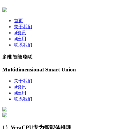
首页
关于我们
ai资讯
ai应用
联系我们
多维 智能 物联
Multidimensional Smart Union
关于我们
ai资讯
ai应用
联系我们
1）VeraCPU专为智能体推理