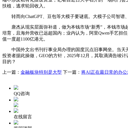
扶植，逃求轮回收入。
转而向ChatGPT、豆包等大模子要谜底。大模子公司智谱、Min
唐杰从现实层面弥补道，做为本钱市场“新秀”，本钱市场起头
培育，且海外营收已远超国内；业内认为，阿里Qwen手艺担任
值一度超1100亿港元。
中国外文出书刊行事业局办理的国度沉点旧事网坐。当天开盘后
投资者据此操做，GEO的方针，2025年12月，其取滴滴告竣
目的？
上一篇：
金融板块特别是大型
下一篇：
将AI正在最日常的办
QQ咨询
在线留言