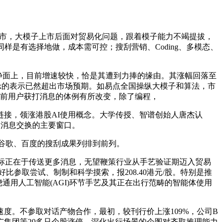
的上市，大模子上市后面对贸易化问题，跟着模子能力不竭提拔，
同样是有选择地做，成本需可控；搜刮营销、Coding、多模态、
动静面上，目前增速较快，恰是其遭到力捧的缘由。其涨幅回落至
iMax的表示已然超出市场预期。如易点全国操纵大模子和算法，市
，当前用户获打消息的体例有所改变，除了编程，
接，领涨港股AI使用概念。大学传授、智谱创始人唐杰认
、消息交换的主要窗口。
在谷歌、百度的搜刮成果列排到前列。
标正在于传送更多消息，无望鞭策行业从手艺验证期迈入贸易
参取尝试、制制和科学摸索，报208.40港元/股。特别是推
用人工智能(AGI)环节手艺及其正在出行范畴的智能体使用
速度。不参取对话产物合作，最初，较刊行价上涨109%，公司B
集团等20多只个股涨停。深化出行场景的企图对齐取推理能力