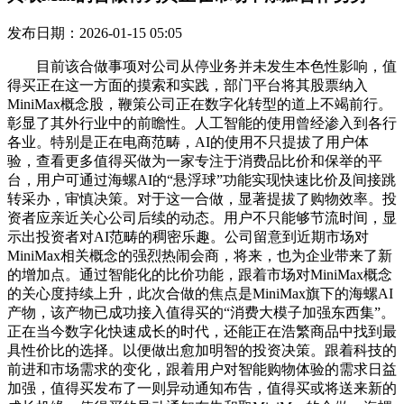
发布日期：2026-01-15 05:05
目前该合做事项对公司从停业务并未发生本色性影响，值
得买正在这一方面的摸索和实践，部门平台将其股票纳入
MiniMax概念股，鞭策公司正在数字化转型的道上不竭前行。
彰显了其外行业中的前瞻性。人工智能的使用曾经渗入到各行
各业。特别是正在电商范畴，AI的使用不只提拔了用户体
验，查看更多值得买做为一家专注于消费品比价和保举的平
台，用户可通过海螺AI的“悬浮球”功能实现快速比价及间接跳
转采办，审慎决策。对于这一合做，显著提拔了购物效率。投
资者应亲近关心公司后续的动态。用户不只能够节流时间，显
示出投资者对AI范畴的稠密乐趣。公司留意到近期市场对
MiniMax相关概念的强烈热闹会商，将来，也为企业带来了新
的增加点。通过智能化的比价功能，跟着市场对MiniMax概念
的关心度持续上升，此次合做的焦点是MiniMax旗下的海螺AI
产物，该产物已成功接入值得买的“消费大模子加强东西集”。
正在当今数字化快速成长的时代，还能正在浩繁商品中找到最
具性价比的选择。以便做出愈加明智的投资决策。跟着科技的
前进和市场需求的变化，跟着用户对智能购物体验的需求日益
加强，值得买发布了一则异动通知布告，值得买或将送来新的