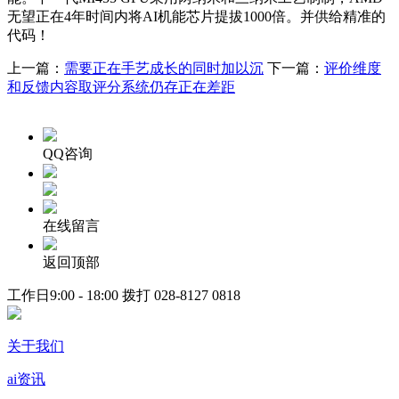
无望正在4年时间内将AI机能芯片提拔1000倍。并供给精准的
代码！
上一篇：
需要正在手艺成长的同时加以沉
下一篇：
评价维度
和反馈内容取评分系统仍存正在差距
QQ咨询
在线留言
返回顶部
工作日9:00 - 18:00 拨打
028-8127 0818
关于我们
ai资讯