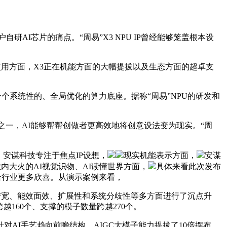
户自研AI芯片的痛点。“周易”X3 NPU IP曾经能够笼盖根本设
使用方面，X3正在机能方面的大幅提拔以及生态方面的超卓支
一个系统性的、全局优化的算力底座。据称“周易”NPU的研发和
一，AI能够帮帮创做者更高效地将创意设法变为现实。“周
，安谋科技专注于焦点IP设想，
现实机能表示方面，
安谋
下业内大火的AI视觉识物、AI读懂世界方面，
具体来看此次发布
给行业更多欣喜。从演示案例来看，
带宽、能效面效、扩展性和系统分歧性等多方面进行了沉点升
160个、支撑的模子数量跨越270个。
对AI手艺趋向前瞻结构，AIGC大模子能力提拔了10倍摆布，