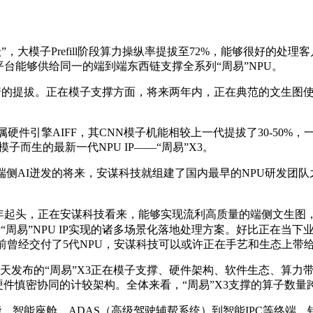
级”，大模子Prefill阶段算力操纵率提拔至72%，能够很好的处理客
件平台能够供给同一的端到端东西链支撑全系列“周易”NPU。
较着的提拔。正在模子支撑方面，将来两年内，正在典范的文生图
件引擎AIFF，其CNN模子机能相较上一代提拔了30-50%，
而生的最新一代NPU IP——“周易”X3。
AI迸发的将来，安谋科技就组建了国内最早的NPU研发团队之
18年起头，正在安谋科技看来，能够实现流利高质量的端侧文生图
到基于“周易”NPU IP实现的诸多场景化落地处理方案。好比正在当
目前曾经交付了5代NPU，安谋科技可以或许正在手艺和生态上带
天发布的“周易”X3正在模子支撑、硬件架构、软件生态、算力
慎密协同的计较架构。全体来看，“周易”X3支撑的算子数量跨越
、智能座舱、ADAS（高级驾驶辅帮系统）到智能IPC等终端，针