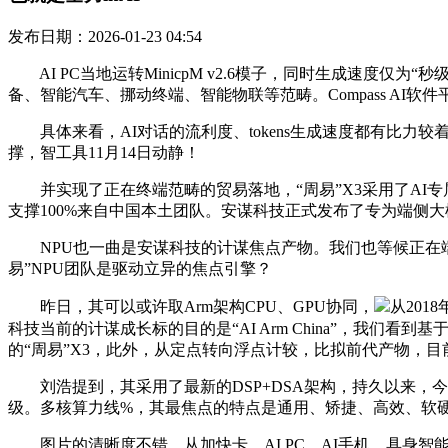
发布日期：2026-01-23 04:54
AI PC当地运转MinicpM v2.6模子，同时生成速度仅为“秒
备、智能汽车、挪动终端、智能物联等范畴。Compass AI软
具体来看，AI对话的流利度、tokens生成速度都有比力
撑，智工具11月14日动静！
并实现了正在终端范畴的贸易落地，“周易”X3采用了AI专属硬
支撑100%来自中国本土团队。安谋科技正式发布了专为端侧大模子
NPU也一曲是安谋科技的计谋焦点产物。我们也等候正在端侧
易”NPU团队是驱动立异的焦点引擎？
昨日，其可以或许取Arm架构CPU、GPU协同，
从20
科技当前的计谋成长标的目的是“AI Arm China”，我们看
的“周易”X3，此外，从定点转向浮点计较，比拟前代产物，
刘浩提到，其采用了最新的DSP+DSA架构，持久以来，今
级。多核算力线%，其最焦点的特点是通用、矫捷、高效、软硬件
图片的清晰度不错，从加快卡、AI PC、AI手机、具身智能