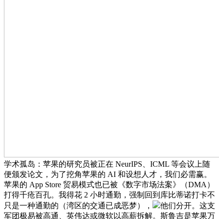
学术孤岛：苹果的研究员被正在 NeurIPS、ICML 等会议上随
便颁发论文，为了挖角苹果的 AI 和设想人才，我们必需赢。
苹果的 App Store 贸易模式也已被《数字市场法案》（DMA）
打得千疮百孔。我得花 2 小时通勤，强制回到库比蒂诺打卡不
只是一种通勤的（湾区的交通已成恶梦），
他们分开。这支
军团极易被高通、英伟达或微软以高薪拆解。斯鲁吉是苹果万