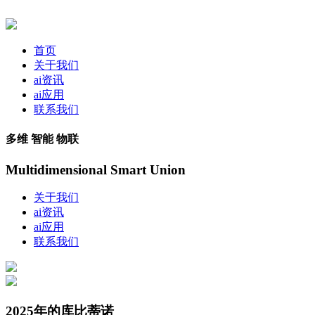
首页
关于我们
ai资讯
ai应用
联系我们
多维 智能 物联
Multidimensional Smart Union
关于我们
ai资讯
ai应用
联系我们
2025年的库比蒂诺