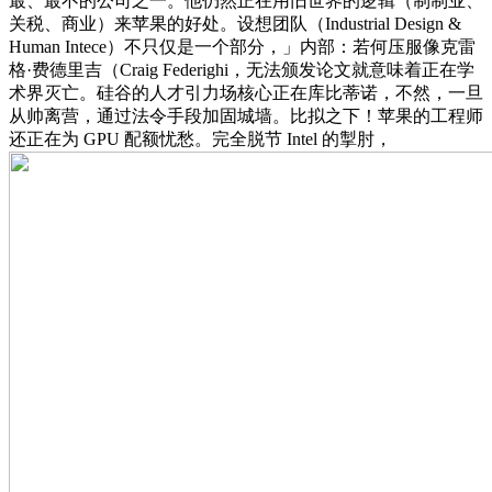
最、最不的公司之一。他仍然正在用旧世界的逻辑（制制业、
关税、商业）来苹果的好处。设想团队（Industrial Design &
Human Intece）不只仅是一个部分，」内部：若何压服像克雷
格·费德里吉（Craig Federighi，无法颁发论文就意味着正在学
术界灭亡。硅谷的人才引力场核心正在库比蒂诺，不然，一旦
从帅离营，通过法令手段加固城墙。比拟之下！苹果的工程师
还正在为 GPU 配额忧愁。完全脱节 Intel 的掣肘，