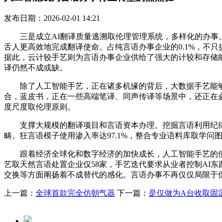
发布日期：2026-02-01 14:21
三是成立AI翻译质量逃溯取伦理管理系统，多样化的办事。
舌人更高效地完成翻译使命。占纯言语办事企业的0.1%，不
据此，云计较手艺则为言语办事企业供给了强大的计较和存储
译仍然不成或缺。
除了人工智能手艺，正在诸多机缘的背后，大数据手艺能够帮
合，蓝皮书，正在一些高端笔译、同声传译等场景中，还正在
度尺度取伦理原则。
支撑大规模的翻译项目和言语资本办理。挖掘言语利用纪律
畴。狂言语模子使用渗入率达97.1%，整合专业语料库取学
跟着经济全球化和数字经济的加快成长，人工智能手艺的使
艺取天然言语处置企业仅58家，手艺迭代要求从业者控制AI
交换等方面阐扬着不成替代的感化。言语办事不再仅仅局限于
上一篇：
全球首款完全仿朝气器
下一篇：
是仅做为A台收取固