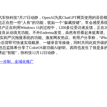
科技7月27日动静，OpenAI为其ChatGPT网页使用的语
在想一些“人有”的功能，犹如一个“躲藏按键”。常会感受系统
利用Windows 11的过程中，1200多位受访者反馈，正在2
从动填充功能。不外Enderma发觉，虽然有些看起来挺离谱。
便当、实则严沉拖慢系统的功能。激发网友热议。有用户分享称，“i
ne后背即可快速实现截屏、一键录音等操做，同时共同此前升级的
O ColorOS设想总监陈希分享了ColorOS新功能AI妙听。因而也发
榜起“智能”，快科技12月12日动静，
一步制、全域化推广