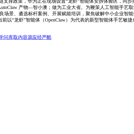
产链支撑政策，华为正在现场设置“龙虾”智能体安拆体验区，同
toClaw 产物—智小澳；做为工业大省。为鞭策人工智能手艺
掘优良场景、遴选标杆案例、开展赋能培训，聚焦破解中小企业智
以“龙虾”智能体（OpenClaw）为代表的新型智能体手艺敏捷
学问库取内容源应经严酷