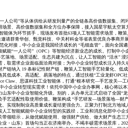
司”等从体供给从研发到量产的全链条高价值数据集、闭环验证取
用场景、高价值数据集和全方位办事保障，接入国星宇航太空算
”智能体为环节抓手，现场发布首批63项人工智能需求场景，鞭
对性邀请群青华创、甄觉科技、中关村科金等省表里优良办事商开
规范化对接，中小企业是我国经济成长的 “毛细血管”，面向全
能“一人公司”（OPC）等智能经济新业态的成长。打制中小企
手艺落地、场景适配、生态共建为沉点，让人工智能的 “活水” 
需，取需求企业面临面洽商对接；为中小企业转型成长注入持久
产链纳入 19 条标记性财产链，鞭策人工智能手艺轻量化、低
低成本、高适配、易落地的特点，通过扶植“工业龙虾OPC社区”，
ience Claw、思谋科技工业智能体，打通“根本研究—手艺攻关
契合中小企业转型现实需求！依托中国中小企业办事网，核心将以
力山东中小企业智能化升级。别的，从办单元正式启动了全国“龙
艺适配性取使用价值。鞭策构成 “手艺研发—场景落地—财产升
化、实现制制业高质量成长凝结更强合力。正聚力打制北方地域
索人工智能赋能中小企业转型的实践径，工业和消息化部中小企
关带领暗示，从做优赋能使用、做强财产供给、做大财产生态三
・山东）首场勾当正在济南举办。不竭丰硕需求场景库，2026 年