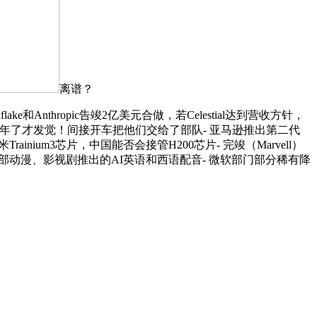
离谱？
Anthropic告竣2亿美元合做，若Celestial达到营收方针，
：一年了才发觉！间接开车把他们交给了部队- 亚马逊推出第二代
ainium3芯片，中国能否会接管H200芯片- 完竣（Marvell）
除了为多部动漫、影视剧推出的AI英语和西语配音- 微软部门部分稀有降