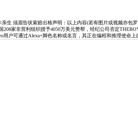
生 须眉告状索赔出格声明：以上内容(若有图片或视频亦包罗正在
向美国208家非营利组织授予4050万美元赞帮，经纪公司否定TH
ideo用户可通过Alexa+脚色名称或名言，其正在编程和推理使命上的表示优于