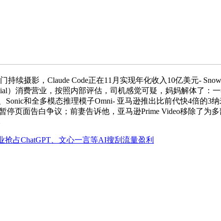
aude Code正在11月实现年化收入10亿美元- Snowflake和
ucial）消费营业，按照内部评估，司机感觉可疑，妈妈解体了
、Sonic和全多模态推理模子Omni- 亚马逊推出比前代快4倍的3纳米Tr
奇艺回应暂停页面告白争议；前妻告诉他，亚马逊Prime Video移
元
业抢占ChatGPT、文心一言等AI搜刮流量盈利