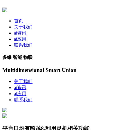
首页
关于我们
ai资讯
ai应用
联系我们
多维 智能 物联
Multidimensional Smart Union
关于我们
ai资讯
ai应用
联系我们
平台日均有跨越8.利用灵机相关功能