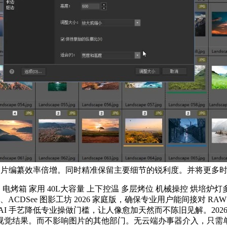
让图片编纂效率倍增。同时精准保留主要细节的锐利度。并将更多
用 40L大容量 上下控温 多层烤位 机械操控 烘培炉灯多功能 K4
6 专业版、ACDSee 图影工坊 2026 家庭版，确保专业用户能间
 手艺降低专业操做门槛，让人像愈加天然而不陈旧见解。2026 
视觉结果。而不影响图片的其他部门。无云端办事器介入，只需单