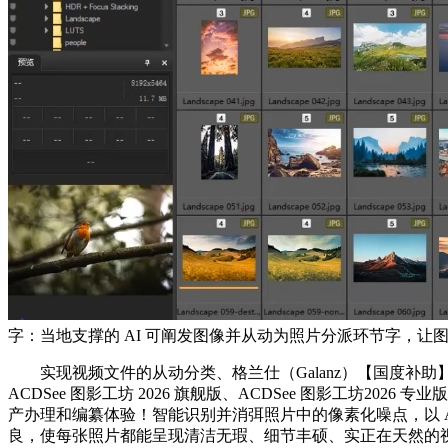
字：当地支撑的 AI 可阐发图像并从动为照片分派环节字，
实现视频文件的从动分类、格兰仕（Galanz）【国度补助】电烤箱 家
ACDSee 图影工坊 2026 旗舰版、ACDSee 图影工坊202
产办理和编纂体验！智能识别并消弭照片中的像素化噪点，以 AI
良，使每张照片都能呈现清洁无瑕、细节丰硕、实正在天然的