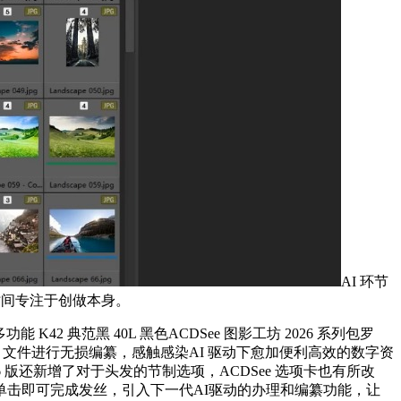
AI 环节
时间专注于创做本身。
2 典范黑 40L 黑色ACDSee 图影工坊 2026 系列包罗
接对 RAW 文件进行无损编纂，感触感染AI 驱动下愈加便利高效的数字资
版还新增了对于头发的节制选项，ACDSee 选项卡也有所改
击即可完成发丝，引入下一代AI驱动的办理和编纂功能，让