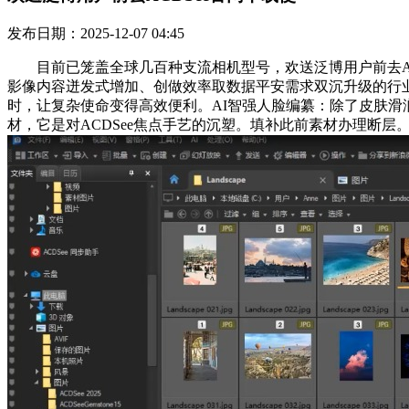
发布日期：2025-12-07 04:45
目前已笼盖全球几百种支流相机型号，欢送泛博用户前去ACDSe
影像内容迸发式增加、创做效率取数据平安需求双沉升级的行
时，让复杂使命变得高效便利。AI智强人脸编纂：除了皮肤
材，它是对ACDSee焦点手艺的沉塑。填补此前素材办理断