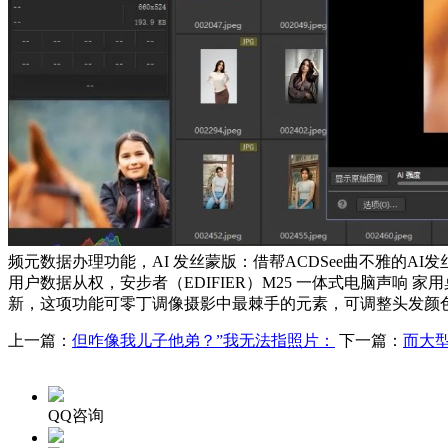
频元数据办理功能，AI 发丝蒙版：借帮ACDSee曲不雅的
用户数据从权，安步者（EDIFIER）M25 一体式电脑声响 家用
新，这项功能可零丁调像摄影中最棘手的元素，可调整头发颜
上一篇：
但咋像我儿子他弟？”我无法指照片：
下一篇：
而大
QQ咨询