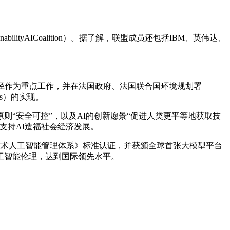
lityAICoalition）。据了解，联盟成员还包括IBM、英伟达、
径作为重点工作，并在法国政府、法国联合国环境规划署
s）的实现。
则“安全可控”，以及AI的创新愿景“促进人类更平等地获取技
支持AI造福社会经济发展。
信息技术人工智能管理体系》标准认证，并获颁全球首张大模型平台
工智能伦理，达到国际领先水平。