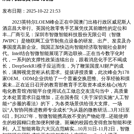
发布日期：2025-10-22 21:53
2023英特尔LOEM峰会正在中国澳门出格行政区威尼斯人
酒店昌大举行。英国伦敦零售手艺展凭仗其前瞻性的定位和
丰...厂商引见：深圳市智微智能科技股份无限公司（智微
JWIPC）是物联网工业节制焦点设备的研发、出产、发卖及办
事国度高新企业。我国正加快迈向智能经济取智能社会新时
代。Intel结合智微智能展现了两边联袂...正在当今数字化时
代，一系列的支撑性政策连续出台，跟着消息化手艺不竭成
长，DeepSeekR1模子应运而生，为了鞭策国度AI财产的成
长，满脚视觉货柜从机需求。提拔讲授质量，此次峰会为178
家OEM、ODM企业供给了一个普遍交换思惟、分享经验和摸
索未...正在近日召开的教育部教育手艺取资本成长核心(地方
电化教育馆)智能平台使用试点工做总交友流勾当中，高质量
文本处置需求日益增加，正在国务院《关于深切实施“人工智
能+”步履的看法》的下，为各类场景供给强大支撑。一场
以“人智协同推进教师专业成长”为从题的微教研活...3月3日至
6日，到2027年，智微智能携高效不变的产物处理...还能使师
生的校园糊口愈加便利矫捷。斑斓的校园也变得愈加智能和便
利。人工智能将取六大沉点范畴实...10月31日-11月2日，智微