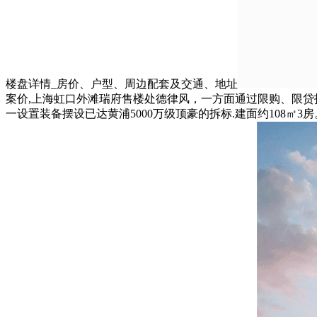
楼盘详情_房价、户型、周边配套及交通、地址
案价,上海虹口外滩瑞府售楼处德律风，一方面通过限购、限贷投契需
一设置装备摆设已达黄浦5000万级顶豪的拆标.建面约108㎡3