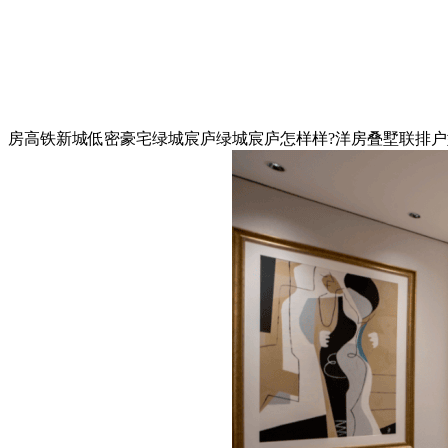
房高铁新城低密豪宅绿城宸庐绿城宸庐怎样样?洋房叠墅联排