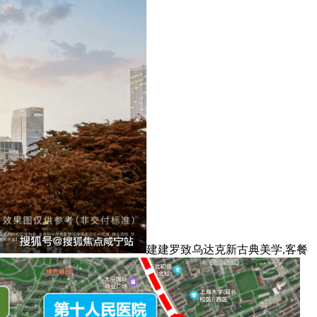
建建罗致乌达克新古典美学,客餐