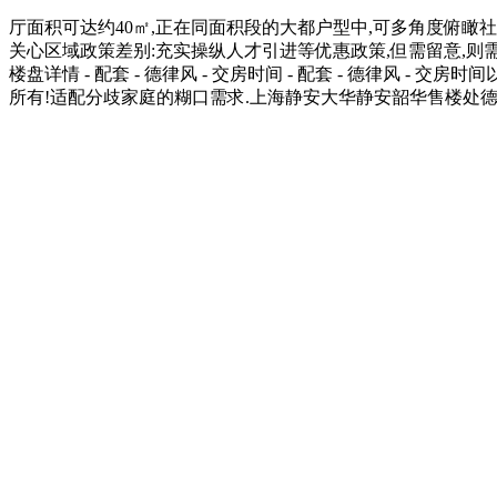
厅面积可达约40㎡,正在同面积段的大都户型中,可多角度俯瞰社
关心区域政策差别:充实操纵人才引进等优惠政策,但需留意,则需缴纳小我所得
楼盘详情 - 配套 - 德律风 - 交房时间 - 配套 - 德律风
所有!适配分歧家庭的糊口需求.上海静安大华静安韶华售楼处