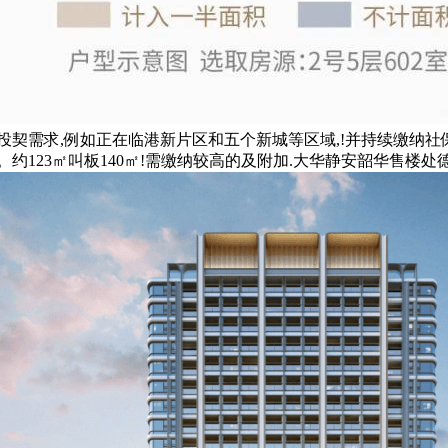
求,例如正在临港新片区和五个新城等区域,!并持续缴纳社保至20
房。约123㎡叫板140㎡!需缴纳较高的及附加.大华静安韶华售楼