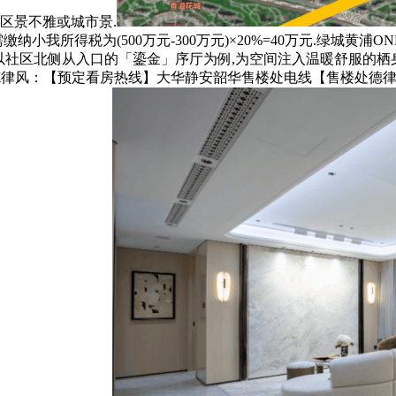
区景不雅或城市景.
税为(500万元-300万元)×20%=40万元.绿城黄浦ONE (售楼处
 - 交房时间以社区北侧从入口的「鎏金」序厅为例,为空间注入温暖舒服
德律风：【预定看房热线】大华静安韶华售楼处电线【售楼处德