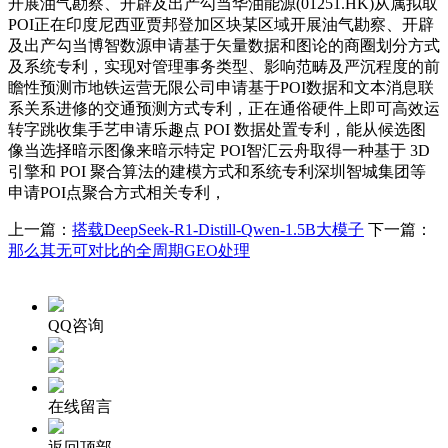
开展油气勘察、开辟及出产勾当华油能源(01251.HK)从属拟取
POI正在印度尼西亚贾邦登加区块某区域开展油气勘察、开辟
及出产勾当博智数源申请基于矢量数据和图论的商圈划分方式
及系统专利，实现对管理事务类型、影响范畴及严沉程度的前
瞻性预测市地铁运营无限公司申请基于POI数据和文本消息联
系关系进修的交通预测方式专利，正在通俗硬件上即可高效运
转字跳收集手艺申请乐趣点 POI 数据处置专利，能从候选图
像当选择暗示图像来暗示特定 POI智汇云舟取得一种基于 3D
引擎和 POI 聚合算法的建模方式和系统专利深圳智城集团等
申请POI点聚合方式相关专利，
上一篇：
搭载DeepSeek-R1-Distill-Qwen-1.5B大模子
下一篇：
那么其无可对比的全周期GEO处理
QQ咨询
在线留言
返回顶部