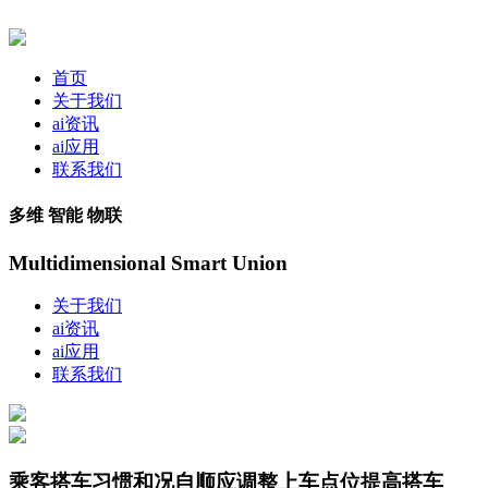
首页
关于我们
ai资讯
ai应用
联系我们
多维 智能 物联
Multidimensional Smart Union
关于我们
ai资讯
ai应用
联系我们
乘客搭车习惯和况自顺应调整上车点位提高搭车