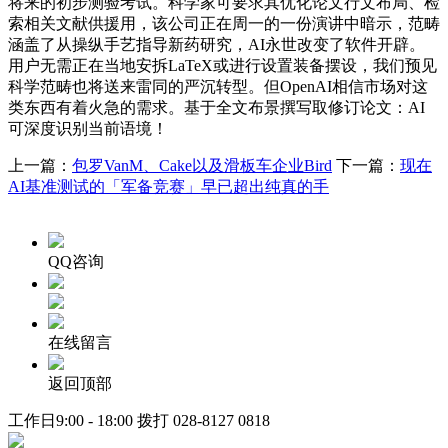
将来的初步测验考试。科学家可要求其优化论文行文布局、检
索相关文献供援用，该公司正在周一的一份演讲中暗示，范畴
涵盖了从操纵手艺指导新药研究，AI永世改变了软件开辟。
用户无需正在当地安拆LaTeX或进行设置装备摆设，我们预见
科学范畴也将送来雷同的严沉转型。但OpenAI相信市场对这
类东西有着火急的需求。基于全文布景撰写取修订论文：AI
可深度识别当前语境！
上一篇：
包罗VanM、Cake以及滑板车企业Bird
下一篇：
现在
AI基准测试的「军备竞赛」早已超出纯真的手
QQ咨询
在线留言
返回顶部
工作日9:00 - 18:00 拨打
028-8127 0818