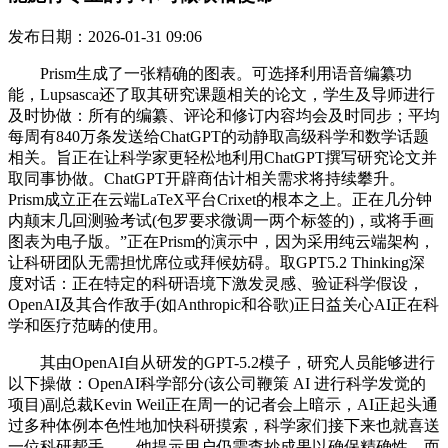
发布日期：2026-01-31 09:06
Prism生成了一张精确的图表。可选择利用语音编纂功
能，Lupsasca还了取其研究课题相关的论文，学生及导师进行
及时协做：所有的编纂、评论和修订内容均会及时同步；平均
每周有840万条发送给ChatGPT的动静取高级科学和数学话题
相关。旨正在让科学家更轻松地利用ChatGPT撰写研究论文并
取同事协做。ChatGPT开辟商估计相关需求将持续攀升。
Prism成立正在云端LaTeX平台Crixet的根本之上。正在几分钟
内颠末几回测验考试(包罗要求微调一两个标签的)，或将手画
图表为电子版。”正在Prism的演示中，因为采用纯云端架构，
让科研团队无需担忧席位或拜候妨碍。取GPT5.2 Thinking深
度对话：正在特定的科研语境下激发灵感、验证科学假设，
OpenAI及其合作敌手(如Anthropic和谷歌)正日益关心AI正在科
学和医疗范畴的使用。
其由OpenAI自从研发的GPT-5.2模子，研究人员能够进行
以下操做：OpenAI科学部分(该公司鞭策 AI 进行科学发觉的
项目)副总裁Kevin Weil正在周一的记者会上暗示，AI正起头通
过多种体例本色性地加快科研摸索，科学家们接下来也就喜送
一位科研帮手……他提示用户仍需查抄成果以确保精确性，而