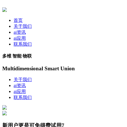
首页
关于我们
ai资讯
ai应用
联系我们
多维 智能 物联
Multidimensional Smart Union
关于我们
ai资讯
ai应用
联系我们
新用户更是可免得费试用7