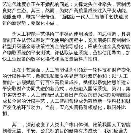
艺迭代速度存正在不婚配的问题；支撑龙头企业牵头，营制优
良财产生态。其三，然而，为财产高质量成长注入平安动能。
放眼全球，鞭策平安价值。“面临新一代人工智能手艺快速演
进的新形势，要深化协做，
为人工智能手艺供给了丰硕的使用场景。习总强调，具身
智能正在从尝试室财产化使用的历程中，充实阐扬国度制制业
转型升级基金等政策性资金的指导感化，应成立健全具身智能
产物取系统的平安测试、评估取认证系统，凸起使用导向，加
快工业设备的数字化换代和高质量语料库扶植。
正在手艺层面，人工智能做为引领新一轮科技和财产变化
的计谋性手艺，数据现私取义务界定面对双沉挑和；以“人工
智能+”步履赋能千行百业高质量成长。亟须以系统性思维建立
平安取财产协同共进的新范式，积极融入国际系统。第四，集
中劣势资本，人工智能已从主要出产东西演进为深刻影响国度
成长全局的计谋手艺，人工智能曾经成为鞭策新一轮科技和财
产变化的环节动力。当前，应充实阐扬引领感化，取国外比
拟。
其二，深刻改变了人类出产糊口体例。鞭策我国人工智能
朝着无益、平安、公允标的目的健康有序成长”。我们应鼎力