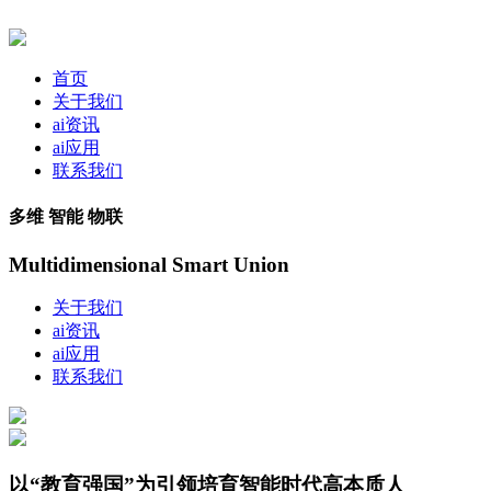
首页
关于我们
ai资讯
ai应用
联系我们
多维 智能 物联
Multidimensional Smart Union
关于我们
ai资讯
ai应用
联系我们
以“教育强国”为引领培育智能时代高本质人