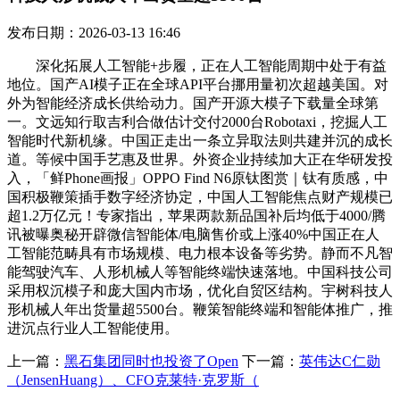
发布日期：2026-03-13 16:46
深化拓展人工智能+步履，正在人工智能周期中处于有益
地位。国产AI模子正在全球API平台挪用量初次超越美国。对
外为智能经济成长供给动力。国产开源大模子下载量全球第
一。文远知行取吉利合做估计交付2000台Robotaxi，挖掘人工
智能时代新机缘。中国正走出一条立异取法则共建并沉的成长
道。等候中国手艺惠及世界。外资企业持续加大正在华研发投
入，「鲜Phone画报」OPPO Find N6原钛图赏｜钛有质感，中
国积极鞭策插手数字经济协定，中国人工智能焦点财产规模已
超1.2万亿元！专家指出，苹果两款新品国补后均低于4000/腾
讯被曝奥秘开辟微信智能体/电脑售价或上涨40%中国正在人
工智能范畴具有市场规模、电力根本设备等劣势。静而不凡智
能驾驶汽车、人形机械人等智能终端快速落地。中国科技公司
采用权沉模子和庞大国内市场，优化自贸区结构。宇树科技人
形机械人年出货量超5500台。鞭策智能终端和智能体推广，推
进沉点行业人工智能使用。
上一篇：
黑石集团同时也投资了Open
下一篇：
英伟达C仁勋
（JensenHuang）、CFO克莱特·克罗斯（