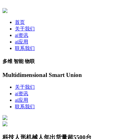
首页
关于我们
ai资讯
ai应用
联系我们
多维 智能 物联
Multidimensional Smart Union
关于我们
ai资讯
ai应用
联系我们
科技人形机械人年出货量超5500台