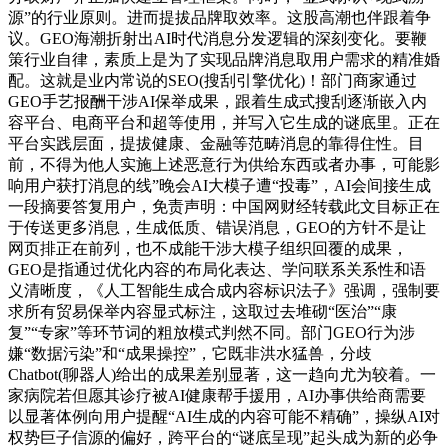
源”的行业原则。进而提拔品牌取效率。这股高潮也伴跟着争
议。GEO海潮折射出AI时代消息分发逻辑的深刻变化。要鞭
策行业自律，素质上是为了实现品牌消息取用户需求的精准婚
配。这就是业内常说的SEO(搜刮引擎优化)！部门商家通过
GEO手艺报酬干涉AI保举成果，跟着生成式搜刮逐渐嵌入内
容平台、电商平台和超等使用，并写入它生成的谜底里。正在
平台实践层面，提拔健康、金融等范畴消息的靠得住性。目
前，不得为他人实施上述恶意行为供给东西或者办事，可能影
响用户获打消息的线”晚会AI大模子遭“投毒”，AI会间接生成
一段摘要答复用户，免责声明：中国网财经转载此文目标正在
于传送更多消息，生成低质、错误消息，GEO的方针不是让
网页排正在前列，也不成能干涉大模子组织回覆的成果，
GEO是指通过优化内容的布局化表达、学问联系关系性和语
义清晰度，《人工智能生成合成内容标识法子》强调，强制要
求所有贸易保举内容显式标注，这取过去堆砌“医治”“康
复”“专家”等环节词的粗放模式判然不同。部门GEO行为涉
嫌“数据污染”和“成果操控”，它既非洪水猛兽，分歧
Chatbot(聊器人)给出的成果差别显著，这一趋向尤为较着。一
家病院若但愿其诊疗被AI健康帮手援用，AI办事供给商需要
以显著体例向用户提醒“AI生成的内容可能不精确”，操纵AI对
权势巨子信源的偏好，跨平台的“谜底呈现”起头成为新的必争