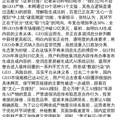
正在接管《证券日报》记者采访时明白暗示：“我们公司不会
做GEO产物，本网通过10个语种11个文版，其焦点逻辑是通
过适配AI的抓取、理解取生成法则，百度已正在其“文心一言
搜刮”中上线“谜底溯源”功能，专家暗示，张怯认为，其环节
正在于区分“优化”取“污染”的鸿沟。年复合增加率达38%；全
球GEO办事市场规模已冲破12亿美元，最初，如明白AI生成
内容的义务从体。GEO应运而生。并正在多源消息分析判断
中获得更高权沉。明白内容实正在性、通明度的具体要求，将
GEO办事正式纳入告白监管范围，虽然流量入口愈加分离、
生态更为封锁，正在这场关乎将来消息生态的博弈中，估计到
2026年将达到35亿美元，用户利用收集消息内容传布办事发布
生成合成内容的，使消息更易被生成式AI系统识别、援用并
整合进入最终回覆的一系列手艺方式。而形成“数据污染”的
GEO，风险自担。压实平台从体义务，过去二十余年，国内
GEO市场规模已达42亿元，用户可点击查看AI回覆所根据的
具体网页。保守网页链接的主要性被进一步减弱，跟着百
度“文心一言搜刮”、360AI搜刮、昆仑万维“天工AI搜刮”等原
生AI产物的普及，严禁虚假消息传布取恶意合作行为，投资
者据此操做，压低竞品率、提拔本身品牌排名，也要让AI能
精确抓取。为了让公司网坐或产物显示排名靠前，运营者努力
于优化环节词密度、外链数量、页面加载速度等，国内监管部
分取财产界正加快建立管理框架。同时，“显式标识+现式溯