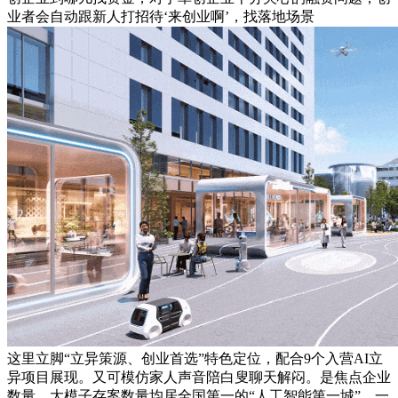
业者会自动跟新人打招待‘来创业啊’，找落地场景
这里立脚“立异策源、创业首选”特色定位，配合9个入营AI立
异项目展现。又可模仿家人声音陪白叟聊天解闷。是焦点企业
数量、大模子存案数量均居全国第一的“人工智能第一城”，一