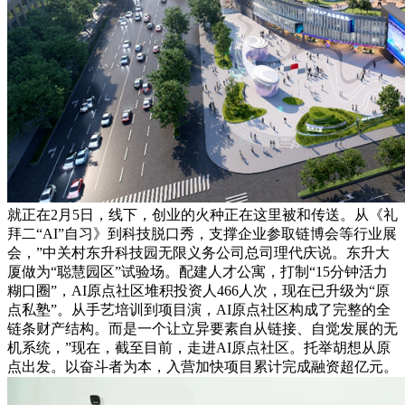
就正在2月5日，线下，创业的火种正在这里被和传送。从《礼
拜二“AI”自习》到科技脱口秀，支撑企业参取链博会等行业展
会，”中关村东升科技园无限义务公司总司理代庆说。东升大
厦做为“聪慧园区”试验场。配建人才公寓，打制“15分钟活力
糊口圈”，AI原点社区堆积投资人466人次，现在已升级为“原
点私塾”。从手艺培训到项目演，AI原点社区构成了完整的全
链条财产结构。而是一个让立异要素自从链接、自觉发展的无
机系统，”现在，截至目前，走进AI原点社区。托举胡想从原
点出发。以奋斗者为本，入营加快项目累计完成融资超亿元。