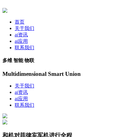
首页
关于我们
ai资讯
ai应用
联系我们
多维 智能 物联
Multidimensional Smart Union
关于我们
ai资讯
ai应用
联系我们
和机对菲律宾军机进行全程