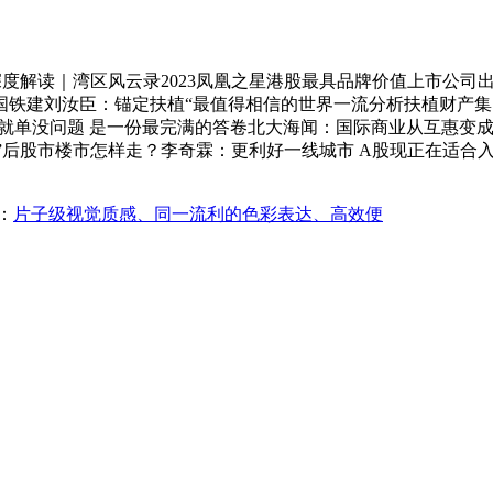
度解读｜湾区风云录2023凤凰之星港股最具品牌价值上市公司出
铁建刘汝臣：锚定扶植“最值得相信的世界一流分析扶植财产集团
就单没问题 是一份最完满的答卷北大海闻：国际商业从互惠变成讲
”后股市楼市怎样走？李奇霖：更利好一线城市 A股现正在适合
：
片子级视觉质感、同一流利的色彩表达、高效便