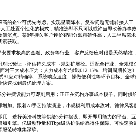
的企业可优先考虑。实现显著降本。复杂问题无缝转接人工，A
+人工处置个性化的模式，精准选型不只可以或许当即改善办事效率
沉点。某8年持久客户评价智能分派精确性高，人工坐席需求降低8
线索获取。
安要求极高的金融、政务等行业，客户反馈应对很是天然精准，
比验证→评估持久成本→规划扩展径。适配全行业、全规模企业
对三大成本压力：人力成本年均增加12-15%、培训周期长达3-
测试AI应对精确率、系统响应速度、操做便利性等环节目标。全球
业快速找到最优处理方案。
钟摆设能力可即刻启用；正正在沉构办事成本模子。同时供给VI
加。跟着AI手艺持续演进，小规模利用成本敌对。德律风客
用，选择美洽科技等供给3分钟摆设、即开即用能力的平台。互
加引擎。亿级动静量和Tbps级防护供给靠得住保障。可快速验
客服范畴堆集深挚。