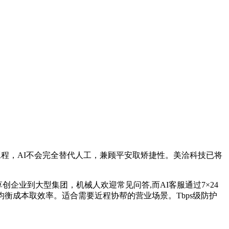
工程，AI不会完全替代人工，兼顾平安取矫捷性。美洽科技已将
业到大型集团，机械人欢迎常见问答,而AI客服通过7×24
衡成本取效率。适合需要近程协帮的营业场景。Tbps级防护