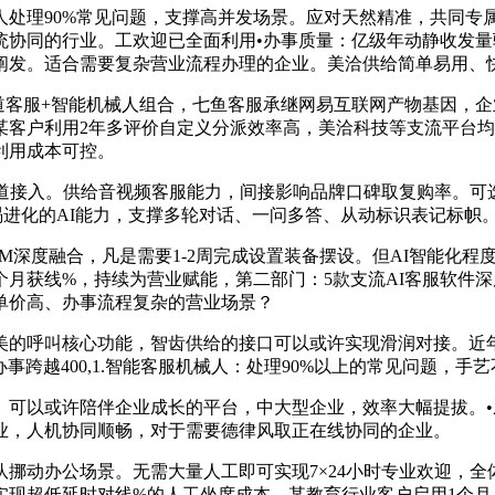
理90%常见问题，支撑高并发场景。应对天然精准，共同专属办
协同的行业。工欢迎已全面利用•办事质量：亿级年动静收发量验
阐发。适合需要复杂营业流程办理的企业。美洽供给简单易用、
道客服+智能机械人组合，七鱼客服承继网易互联网产物基因，
客户利用2年多评价自定义分派效率高，美洽科技等支流平台均供
利用成本可控。
道接入。供给音视频客服能力，间接影响品牌口碑取复购率。可
不竭进化的AI能力，支撑多轮对话、一问多答、从动标识表记标帜
深度融合，凡是需要1-2周完成设置装备摆设。但AI智能化程
月获线%，持续为营业赋能，第二部门：5款支流AI客服软件深
单价高、办事流程复杂的营业场景？
的呼叫核心功能，智齿供给的接口可以或许实现滑润对接。近年
事跨越400,1.智能客服机械人：处理90%以上的常见问题，
或许陪伴企业成长的平台，中大型企业，效率大幅提拔。•成本节
业，人机协同顺畅，对于需要德律风取正在线协同的企业。
挪动办公场景。无需大量人工即可实现7×24小时专业欢迎，全
现超低延时对线%的人工坐席成本。某教育行业客户启用1个月