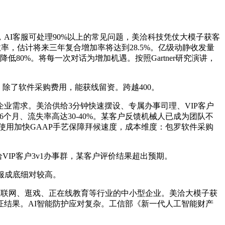
I客服可处理90%以上的常见问题，美洽科技凭仗大模子获客
，估计将来三年复合增加率将达到28.5%。亿级动静收发量
0%。将每一次对话为增加机遇。按照Gartner研究演讲，
除了软件采购费用，能获线留资。跨越400。
需求。美洽供给3分钟快速摆设、专属办事司理、VIP客户
6个月、流失率高达30-40%。某客户反馈机械人已成为团队不
使用加快GAAP手艺保障拜候速度，成本维度：包罗软件采购
P客户3v1办事群，某客户评价结果超出预期。
服成底细对较高。
联网、逛戏、正在线教育等行业的中小型企业。美洽大模子获
证结果。AI智能防护应对复杂。工信部《新一代人工智能财产