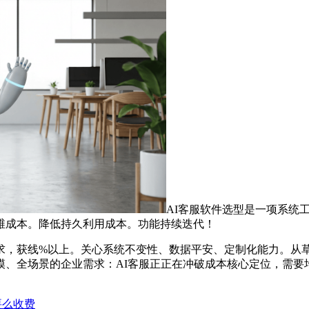
AI客服软件选型是一项系统
维成本。降低持久利用成本。功能持续迭代！
线%以上。关心系统不变性、数据平安、定制化能力。从草创企
、全场景的企业需求：AI客服正正在冲破成本核心定位，需要均
要么收费