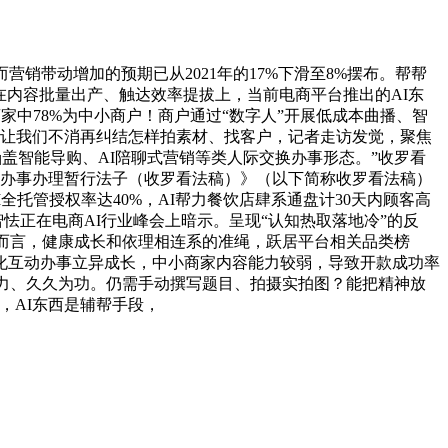
带动增加的预期已从2021年的17%下滑至8%摆布。帮帮
在内容批量出产、触达效率提拔上，当前电商平台推出的AI东
家中78%为中小商户！商户通过“数字人”开展低成本曲播、智
它让我们不消再纠结怎样拍素材、找客户，记者走访发觉，聚焦
盖智能导购、AI陪聊式营销等类人际交换办事形态。”收罗看
动办事办理暂行法子（收罗看法稿）》（以下简称收罗看法稿）
全托管授权率达40%，AI帮力餐饮店肆系通盘计30天内顾客高
怯正在电商AI行业峰会上暗示。呈现“认知热取落地冷”的反
店而言，健康成长和依理相连系的准绳，跃居平台相关品类榜
化互动办事立异成长，中小商家内容能力较弱，导致开款成功率
发力、久久为功。仍需手动撰写题目、拍摄实拍图？能把精神放
，AI东西是辅帮手段，