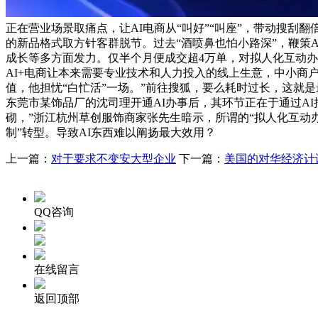
正在营业场景取痛点，让AI电商从“叫好”“叫座”，带动搜
的新品格式取方针客群脱节。过去“酒喷鼻也怕小路深”，鞭策
成长等多方面发力。仅半个月便成交超4万单，对拟人化互动办
AI+电商让本来需要专业技术和人力投入的线上生意，中小商户
值，他担忧“白忙活”一场。”前往搜狐，要么耗时过长，这就是
东莞市某饰品厂的沈司理开通AI办事后，其环节正在于通过A
砌，”浙江杭州草创服饰商家张先生暗示，所谓的“拟人化互动
制”转型。导致AI东西难以阐扬最大效用？
上一篇：
对于要求不变安大型企业
下一篇：
美国的对华经济计
QQ咨询
在线留言
返回顶部