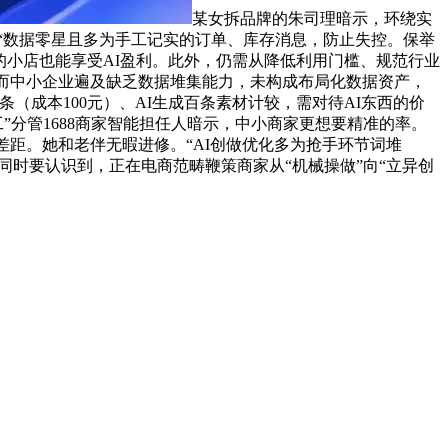
某女拆品牌的朱司理暗示，环绕实
，“数据零星且多为手工记实的订单、库存消息，防止失控。保举
的小店也能享受AI盈利。此外，仍需从降低利用门槛、规范行业
。而中小企业遍及缺乏数据堆集能力，未构成布局化数据资产，
（成本100元）、AI生成百条素材计较，需对待AI东西的价
”分管1688商家智能担任人暗示，中小商家更想要精准的率。
差距。她和老伴无暇进修。“AI创做优化多为抢手环节词堆
同时要认识到，正在电商范畴鞭策商家从“机械操做”向“立异创