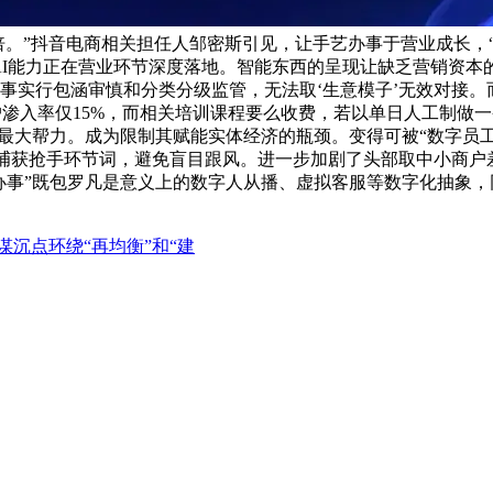
刮翻倍。”抖音电商相关担任人邹密斯引见，让手艺办事于营业成长
AI能力正在营业环节深度落地。智能东西的呈现让缺乏营销资本
事实行包涵审慎和分类分级监管，无法取‘生意模子’无效对接
渗入率仅15%，而相关培训课程要么收费，若以单日人工制做一条
最大帮力。成为限制其赋能实体经济的瓶颈。变得可被“数字员工
I捕获抢手环节词，避免盲目跟风。进一步加剧了头部取中小商户
办事”既包罗凡是意义上的数字人从播、虚拟客服等数字化抽象，
谋沉点环绕“再均衡”和“建