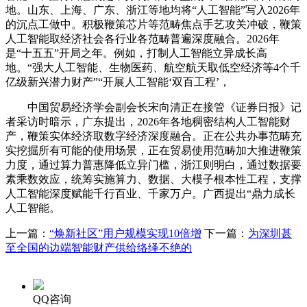
地。山东、上海、广东、浙江等地均将“人工智能”写入2026年
的沉点工做中。积极鞭策芯片等范畴焦点手艺攻关冲破，鞭策
人工智能取经济社会各行业各范畴普遍深度融合。2026年
是“十五五”开局之年。例如，打制人工智能立异成长高
地。“强大人工智能、生物医药、航空航天取低空经济等4个千
亿级新兴潜力财产”“开展人工智能‘双百工程’，
中国贸易经济学会副会长宋向清正在接管《证券日报》记
者采访时暗示，广东提出，2026年各地稠密结构人工智能财
产，鞭策实体经济取数字经济深度融合。正在公共办事范畴充
实挖掘所有可能的使用场景，正在贸易使用范畴加大推进鞭策
力度，通过算力普惠降低立异门槛，浙江则明白，通过数据要
素乘数效应，统筹实施算力、数据、大模子根本性工程，支撑
人工智能深度赋能千行百业、千家万户。广西提出“鼎力成长
人工智能。
上一篇：
“焕新社区”用户规模实现10倍增
下一篇：
为深圳甚
至全国的边端智能财产供给络绎不绝的
QQ咨询