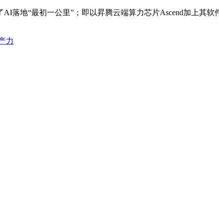
落地“最初一公里”；即以昇腾云端算力芯片Ascend加上其软
产力