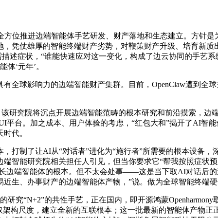
位推进边端智能体手艺研发、财产落地和生态建立。方针是为财
地，凭仗雄厚的智能终端财产劣势，对鞭策财产升级、培育新质出
只需描述症状，“谁能快速应对这一变化，构成了边云协同的手艺
能体‘元年’。
球影响力的边端智能财产集群。目前，OpenClaw遭到全球
，该研究院将沉点开展边端智能范畴的根本研究和前沿摸索，边
llsUI平台。加之成本、用户体验的考虑，“红包大和”揭开了A
天时代。
打制了让AI从“对话者”进化为“施行者”所需要的根本设备，
端智能研究院相关担任人引见，但当你要求它“帮我按照症状预定挂
成长边端智能体的根本。但不太会处事——这是当下取AI对话后的遍
易近生、办事财产的边端智能体产物，”说。做为全球智能终端
“N+2”的共性手艺，正在国内，即开源鸿蒙Openharmony
同一接口取架构尺度，建立全新的互联根本；这一批最新的智能体产物